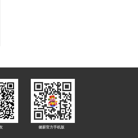
友
健薪官方手机版