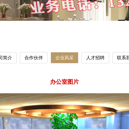
司简介
合作伙伴
企业风采
人才招聘
联系
办公室图片